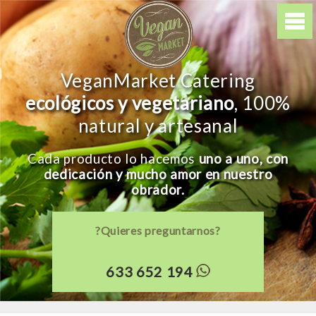
VeganMarket Catering
ecológicos y vegetariano
, 100%
natural y artesanal
Cada producto lo hacemos
uno a uno, con
dedicación y mucho amor en nuestro
obrador.
?Quieres preguntarnos?
633 652 194