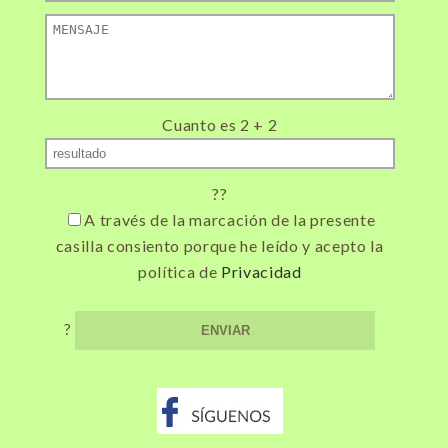
rolex
day
date
president
replica
watches
uk
Cuanto es 2 + 2
corum
coin
watches
??
price
titan
A través de la marcación de la presente
watch
casilla consiento porque he leído y acepto la
showroom
política de
Privacidad
near
me
swiss
?
replica
watches
rolex
50th
anniversary
submariner
discontinued